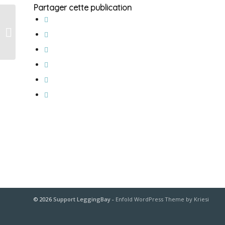
Partager cette publication
Où puis-je trouver mes codes
promo ?
© 2026
Support LeggingBay
-
Enfold WordPress Theme by Kriesi